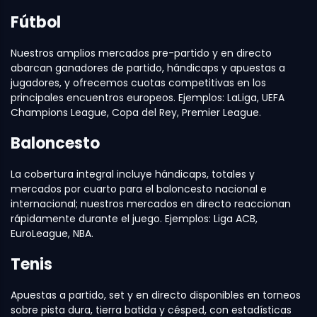
Fútbol
Nuestros amplios mercados pre-partido y en directo
abarcan ganadores de partido, hándicaps y apuestas a
jugadores, y ofrecemos cuotas competitivas en los
principales encuentros europeos. Ejemplos: LaLiga, UEFA
Champions League, Copa del Rey, Premier League.
Baloncesto
La cobertura integral incluye hándicaps, totales y
mercados por cuarto para el baloncesto nacional e
internacional; nuestros mercados en directo reaccionan
rápidamente durante el juego. Ejemplos: Liga ACB,
EuroLeague, NBA.
Tenis
Apuestas a partido, set y en directo disponibles en torneos
sobre pista dura, tierra batida y césped, con estadísticas