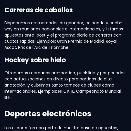
Carreras de caballos
Disponemos de mercados de ganador, colocado y each-
way en reuniones nacionales e internacionales, y listamos
apuestas ante-post y el programa diario de carreras con
cuotas rápidas. Ejemplos: Gran Premio de Madrid, Royal
Ascot, Prix de l'Arc de Triomphe.
Hockey sobre hielo
Ofrecemos mercados pre-partido, puck line y por periodos
con actualizaciones en directo para partidos de alta
anotación, y cubrimos tanto torneos de clubes como
internacionales. Ejemplos: NHL, KHL, Campeonato Mundial
IIHF.
Deportes electrónicos
Los esports forman parte de nuestra casa de apuestas,