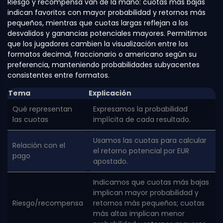
Riesgo y recompensa van de la mano: cuotas más bajas
indican favoritos con mayor probabilidad y retornos más
pequeños, mientras que cuotas largas reflejan a los
desvalidos y ganancias potenciales mayores. Permitimos
que los jugadores cambien la visualización entre los
formatos decimal, fraccionario o americano según su
preferencia, manteniendo probabilidades subyacentes
consistentes entre formatos.
Tema
Explicación
Qué representan
Expresamos la probabilidad
las cuotas
implícita de cada resultado.
Usamos las cuotas para calcular
Relación con el
el retorno potencial por EUR
pago
apostado.
Indicamos que cuotas más bajas
implican mayor probabilidad y
Riesgo/recompensa
retornos más pequeños; cuotas
más altas implican menor