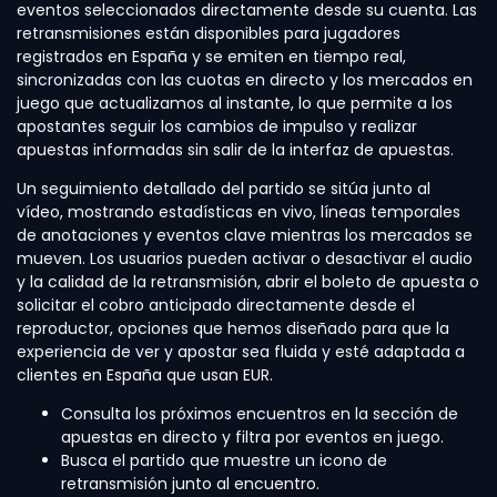
eventos seleccionados directamente desde su cuenta. Las
retransmisiones están disponibles para jugadores
registrados en España y se emiten en tiempo real,
sincronizadas con las cuotas en directo y los mercados en
juego que actualizamos al instante, lo que permite a los
apostantes seguir los cambios de impulso y realizar
apuestas informadas sin salir de la interfaz de apuestas.
Un seguimiento detallado del partido se sitúa junto al
vídeo, mostrando estadísticas en vivo, líneas temporales
de anotaciones y eventos clave mientras los mercados se
mueven. Los usuarios pueden activar o desactivar el audio
y la calidad de la retransmisión, abrir el boleto de apuesta o
solicitar el cobro anticipado directamente desde el
reproductor, opciones que hemos diseñado para que la
experiencia de ver y apostar sea fluida y esté adaptada a
clientes en España que usan EUR.
Consulta los próximos encuentros en la sección de
apuestas en directo y filtra por eventos en juego.
Busca el partido que muestre un icono de
retransmisión junto al encuentro.