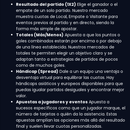
Resultado del partido (1X2)
Elige el ganador o el
empate de un solo partido. Nuestro mercado
muestra cuotas de Local, Empate o Visitante para
eventos previos al partido y en directo, siendo la
forma más simple de apostar.
Totales (Más/Menos)
Apuesta a que los puntos o
goles combinados estarán por encima o por debajo
de una línea establecida. Nuestros mercados de
totales te permiten elegir un objetivo claro y se
adaptan tanto a estrategias de partidos de pocos
como de muchos goles.
Hándicap (Spread)
Dale a un equipo una ventaja o
desventaja virtual para equilibrar las cuotas. Hay
hándicaps asiáticos y europeos disponibles para que
puedas igualar partidos desiguales y encontrar mejor
valor.
Apuestas a jugadores y eventos
Apuesta a
sucesos específicos como que un jugador marque, el
número de tarjetas o quién da la asistencia. Estas
apuestas amplían las opciones más allá del resultado
final y suelen llevar cuotas personalizadas.