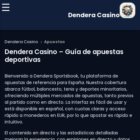
Dendera Casino
›
Dendera Casino
Apuestas
Dendera Casino – Guía de apuestas
deportivas
Bienvenido a Dendera Sportsbook, tu plataforma de
apuestas de referencia para España. Nuestra cobertura
abarca fútbol, baloncesto, tenis y deportes minoritarios,
ofreciendo múltiples mercados de apuestas, tanto previos
al partido como en directo. La interfaz es fácil de usar y
está disponible en español, con cuotas claras y acceso
rápido a monederos en EUR, por lo que apostar es rápido e
intuitivo.
El contenido en directo y las estadísticas detalladas
mejoran la experiencia, con emisiones en directo y datos