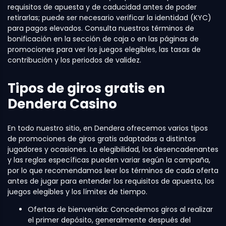
requisitos de apuesta y de caducidad antes de poder
retirarlas; puede ser necesario verificar la identidad (KYC)
para pagos elevados. Consulta nuestros términos de
bonificación en la sección de caja o en las páginas de
promociones para ver los juegos elegibles, las tasas de
contribución y los periodos de validez.
Tipos de giros gratis en
Dendera Casino
En todo nuestro sitio, en Dendera ofrecemos varios tipos
de promociones de giros gratis adaptadas a distintos
jugadores y ocasiones. La elegibilidad, los desencadenantes
y las reglas específicas pueden variar según la campaña,
por lo que recomendamos leer los términos de cada oferta
antes de jugar para entender los requisitos de apuesta, los
juegos elegibles y los límites de tiempo.
Ofertas de bienvenida: Concedemos giros al realizar
el primer depósito, generalmente después del