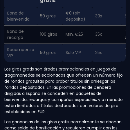
gratis
Bono de
€0 (sin
50 giros
30x
St
bienvenida
depósito)
Bono de
Tr
100 giros
Mín. €25
35x
recarga
de
Recompensa
Tr
50 giros
Solo VIP
25x
VIP
se
Los giros gratis son tiradas promocionales en juegos de
tragamonedas seleccionados que ofrecen un número fijo
de rondas gratuitas para probar títulos sin arriesgar los
fondos depositados. En las promociones de Dendera
dirigidas a España se conceden en paquetes de
bienvenida, recargas y campañas especiales, y a menudo
están limitados a títulos destacados con valores de giro
establecidos en EUR.
Las ganancias de los giros gratis normalmente se abonan
como saldo de bonificación y requieren cumplir con los