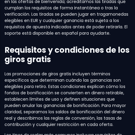
en las ofertas de bienvenida; acreditamos las tiradas que
cumplan los requisitos de forma instantánea o tras la
verificación. Las tiradas se pueden jugar en tragamonedas
elegibles en EUR y cualquier ganancia está sujeta a los
requisitos de apuesta indicados antes de poder retirarla. El
soporte está disponible en español para ayudarte.
Requisitos y condiciones de los
giros gratis
Las promociones de giros gratis incluyen términos
específicos que determinan cuándo las ganancias son
elegibles para retiro. Estas condiciones explican cómo los
fondos de bonificación se convierten en dinero retirable,
establecen límites de uso y definen situaciones que
pueden anular las ganancias de bonificación. Para mayor
claridad, separamos los saldos de bonificación del dinero
real y describimos las reglas de conversión, las tasas de
contribución y cualquier restricción en cada oferta.
Los tipos de reglas más comunes incluyen requisitos de