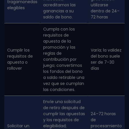
tragamonedas
acreditamos las
utilizarse
elegibles
ganancias a su
dentro de 24–
saldo de bono.
72 horas
Cumpla con los
requisitos de
apuesta de la
promoción y las
Cumplir los
Varía; la validez
reglas de
requisitos de
del bono suele
contribución por
apuesta o
ser de 7–30
juego; convertimos
rollover
días
los fondos del bono
a saldo retirable una
vez que se cumplan
las condiciones.
Envíe una solicitud
de retiro después de
cumplir las apuestas
24–72 horas
y los requisitos de
de
Solicitar un
elegibilidad;
procesamiento