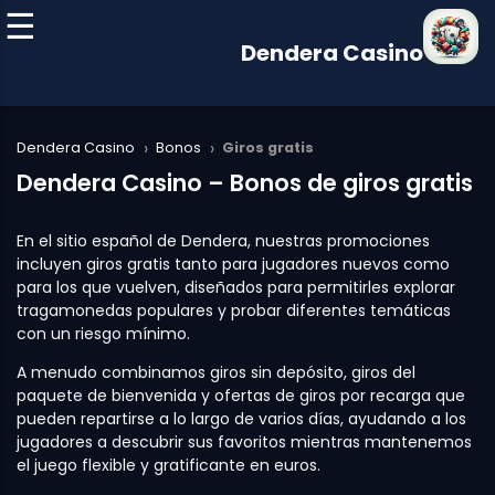
Dendera Casino
›
›
Dendera Casino
Bonos
Giros gratis
Dendera Casino – Bonos de giros gratis
En el sitio español de Dendera, nuestras promociones
incluyen giros gratis tanto para jugadores nuevos como
para los que vuelven, diseñados para permitirles explorar
tragamonedas populares y probar diferentes temáticas
con un riesgo mínimo.
A menudo combinamos giros sin depósito, giros del
paquete de bienvenida y ofertas de giros por recarga que
pueden repartirse a lo largo de varios días, ayudando a los
jugadores a descubrir sus favoritos mientras mantenemos
el juego flexible y gratificante en euros.