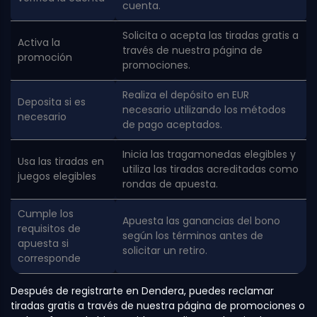
cuenta.
Solicita o acepta las tiradas gratis a
Activa la
través de nuestra página de
promoción
promociones.
Realiza el depósito en EUR
Deposita si es
necesario utilizando los métodos
necesario
de pago aceptados.
Inicia las tragamonedas elegibles y
Usa las tiradas en
utiliza las tiradas acreditadas como
juegos elegibles
rondas de apuesta.
Cumple los
Apuesta las ganancias del bono
requisitos de
según los términos antes de
apuesta si
solicitar un retiro.
corresponde
Después de registrarte en Dendera, puedes reclamar
tiradas gratis a través de nuestra página de promociones o