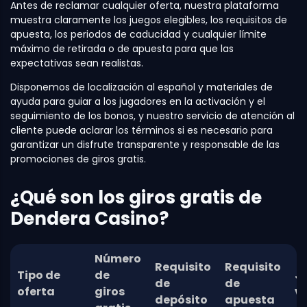
Antes de reclamar cualquier oferta, nuestra plataforma
muestra claramente los juegos elegibles, los requisitos de
apuesta, los periodos de caducidad y cualquier límite
máximo de retirada o de apuesta para que las
expectativas sean realistas.
Disponemos de localización al español y materiales de
ayuda para guiar a los jugadores en la activación y el
seguimiento de los bonos, y nuestro servicio de atención al
cliente puede aclarar los términos si es necesario para
garantizar un disfrute transparente y responsable de las
promociones de giros gratis.
¿Qué son los giros gratis de
Dendera Casino?
Número
Requisito
Requisito
Tipo de
de
J
de
de
oferta
giros
v
depósito
apuesta