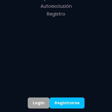
Autoexclusión
Registro
Sobre nosotros
Club VIP
Afiliados
Promociones
Sobre nosotros
Políticas
Política de privacidad
Términos
Política de cookies
Login
Registrarse
Política AML/KYC