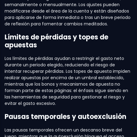
semanalmente o mensualmente. Los ajustes pueden
modificarse desde el área de la cuenta y están diseñados
para aplicarse de forma inmediata o tras un breve periodo
de reflexión para fomentar cambios meditados.
Límites de pérdidas y topes de
apuestas
Los límites de pérdidas ayudan a restringir el gasto neto
durante un periodo elegido, reduciendo el riesgo de
intentar recuperar pérdidas. Los topes de apuesta impiden
realizar apuestas por encima de un umbral establecido,
mientras que los bonos y mecanismos de apuesta no
forman parte de estas páginas: el énfasis sigue siendo en
las herramientas de seguridad para gestionar el riesgo y
evitar el gasto excesivo.
Pausas temporales y autoexclusión
Las pausas temporales ofrecen un descanso breve del
juego, mientras que la autoexclusión bloquea el acceso