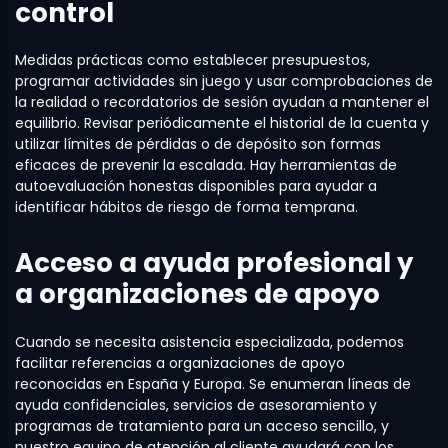
control
Medidas prácticas como establecer presupuestos,
programar actividades sin juego y usar comprobaciones de
la realidad o recordatorios de sesión ayudan a mantener el
equilibrio. Revisar periódicamente el historial de la cuenta y
utilizar límites de pérdidas o de depósito son formas
eficaces de prevenir la escalada. Hay herramientas de
autoevaluación honestas disponibles para ayudar a
identificar hábitos de riesgo de forma temprana.
Acceso a ayuda profesional y
a organizaciones de apoyo
Cuando se necesita asistencia especializada, podemos
facilitar referencias a organizaciones de apoyo
reconocidas en España y Europa. Se enumeran líneas de
ayuda confidenciales, servicios de asesoramiento y
programas de tratamiento para un acceso sencillo, y
nuestro equipo de atención al cliente ayudará con los