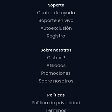
Soporte
Centro de ayuda
Soporte en vivo
Autoexclusión
Registro
Sobre nosotros
Club VIP
Afiliados
Promociones
Sobre nosotros
Políticas
Política de privacidad
Términos