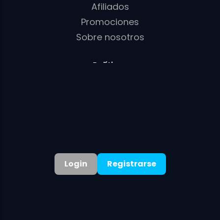
Afiliados
Promociones
Sobre nosotros
Políticas
Política de privacidad
Términos
Política de cookies
Política AML/KYC
Login
Registrarse
©
2026
. Todos los derechos reservados